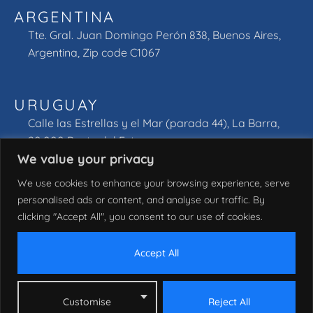
ARGENTINA
Tte. Gral. Juan Domingo Perón 838, Buenos Aires,
Argentina, Zip code C1067
URUGUAY
Calle las Estrellas y el Mar (parada 44), La Barra,
20.000 Punta del Este.
We value your privacy
We use cookies to enhance your browsing experience, serve
personalised ads or content, and analyse our traffic. By
clicking "Accept All", you consent to our use of cookies.
© 2026 South Europe Jets, LLC. Todos los derechos
reservados.
Accept All
Customise
Reject All