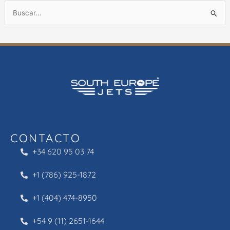
B
u
s
c
a
r
p
o
r
CONTACTO
:
+34 620 95 03 74
+1 (786) 925-1872
+1 (404) 474-8950
+54 9 (11) 2651-1644