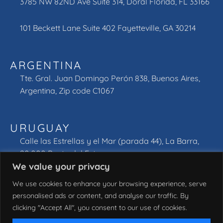
3785 NW 82ND Ave Suite 314, Doral Florida, FL 33166
101 Beckett Lane Suite 402 Fayetteville, GA 30214
ARGENTINA
Tte. Gral. Juan Domingo Perón 838, Buenos Aires,
Argentina, Zip code C1067
URUGUAY
Calle las Estrellas y el Mar (parada 44), La Barra,
20.000 Punta del Este.
We value your privacy
We use cookies to enhance your browsing experience, serve
personalised ads or content, and analyse our traffic. By
clicking "Accept All", you consent to our use of cookies.
© 2026 South Europe Jets, LLC. Todos los derechos
reservados.